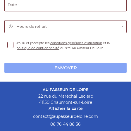
Date :
EN IMAGE
9
VIDÉOS
10
Heure de retrait :

11
AVIS
REJOIGNEZ-NOU
12
J'ai lu et j'accepte les
conditions générales d'utilisation
et la
ACTUALITÉS
politique de confidentialité
du site
Au Passeur De Loire
13
CONTACT
14
ENVOYER
15
16
AU PASSEUR DE LOIRE
22 rue du Maréchal Leclerc
17
41150 Chaumont-sur-Loire
Afficher la carte
18
19
06 76 44 86 36