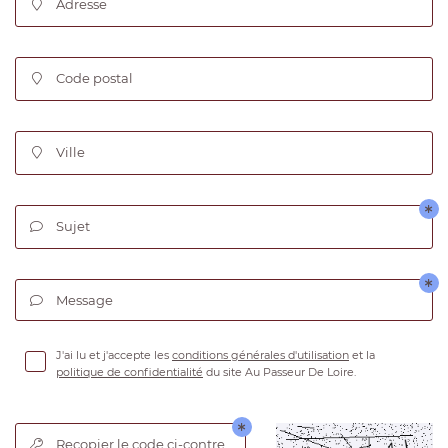
Adresse

Code postal

En cochant cette case, vous consentez à recevoir nos propositions
commerciales à l'adresse email indiqué ci-dessus. Vous pouvez vous désinscrire
0
€
à tout moment en utilisant
le formulaire de désinscription
.
VALIDER VOTRE PANIER
Ville

INSCRIPTION
Sujet

Message

J'ai lu et j'accepte les
conditions générales d'utilisation
et la
politique de confidentialité
du site
Au Passeur De Loire
.
Recopier le code ci-contre
