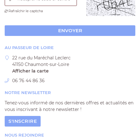
ACCUEIL
UNE QUESTI
Rafraîchir le captcha

L'ÉPICERIE
OS PRODUITS
ENVOYER
06 76 44 86 
EN IMAGE
AU PASSEUR DE LOIRE
VIDÉOS
22 rue du Maréchal Leclerc
41150 Chaumont-sur-Loire
AVIS
Afficher la carte
REJOIGNEZ-NOU
06 76 44 86 36
ACTUALITÉS
NOTRE NEWSLETTER
CONTACT
Tenez-vous informé de nos dernières offres et actualités en
vous inscrivant à notre
newsletter !
S'INSCRIRE
NOUS REJOINDRE