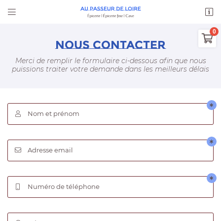


22 rue du Maréchal Leclerc
41150 Chaumont-sur-Loire

06 76 44 86 36
NOUS CONTACTER
Merci de remplir le formulaire ci-dessous afin que nous
0
€
Vider
puissions
traiter votre demande dans les meilleurs délais
Nom et prénom

Adresse email de réception
Adresse email


Il n'y a aucun produit dans votre
panier
Voir notre sélection
Recopier le code ci-contre

Numéro de téléphone

Rafraîchir le captcha
